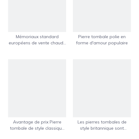
Mémoriaux standard
Pierre tombale polie en
européens de vente chaude
forme d'amour populaire
pour le marché hongrois
Avantage de prix Pierre
Les pierres tombales de
tombale de style classique
style britannique sont
français
populaires