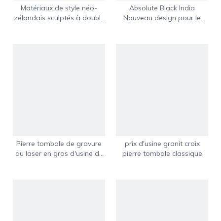
Matériaux de style néo-
Absolute Black India
zélandais sculptés à double
Nouveau design pour le
cœur disponibles
marché italien
Pierre tombale de gravure
prix d'usine granit croix
au laser en gros d'usine de
pierre tombale classique
la Chine