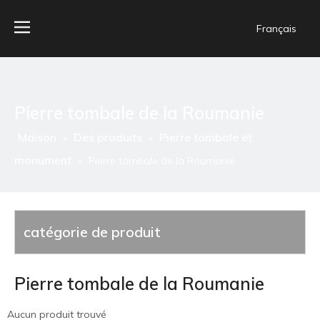
Français
Pierre tombale de la Roumanie
Maison
Des produits
Pierre tombale et
»
»
monument
»
Pierre tombale de la Roumanie
catégorie de produit
Pierre tombale de la Roumanie
Aucun produit trouvé