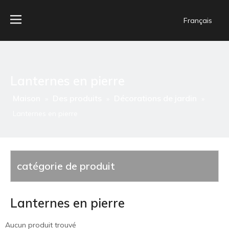
Français
Lanternes en pierre
Maison
Des produits
Décorations de jardin
»
»
»
Lanternes en pierre
catégorie de produit
Lanternes en pierre
Aucun produit trouvé