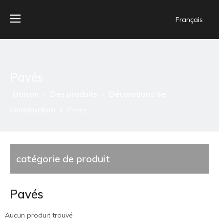
Français
Pavés
Maison
Des produits
Décorations de
»
»
construction
»
Pavés
catégorie de produit
Pavés
Aucun produit trouvé