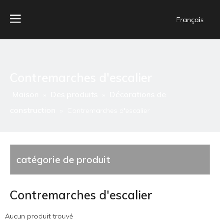
Français
Contremarches d'escalier
Maison
Des produits
Décorations de
»
»
construction
»
Contremarches d'escalier
catégorie de produit
Contremarches d'escalier
Aucun produit trouvé